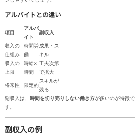
アルバイトとの違い
アルバ
項目
副収入
イト
収入の
時間労
成果・ス
仕組み
働
キル
収入の
時給×
工夫次第
上限
時間
で拡大
スキルが
将来性
限定的
残る
副収入は、
時間を切り売りしない働き方
が多いのが特徴で
す。
副収入の例