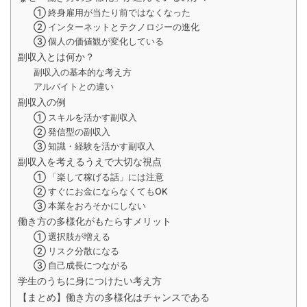
① 終身雇用が当たり前ではなくなった
② インターネットとテクノロジーの進化
③ 個人の価値観が変化している
副収入とは何か？
副収入の基本的な考え方
アルバイトとの違い
副収入の例
① スキルを活かす副収入
② 発信型の副収入
③ 知識・経験を活かす副収入
副収入を考えるうえで大切な視点
① 「楽して稼げる話」には注意
② すぐにお金にならなくてもOK
③ 本業をおろそかにしない
働き方の多様化がもたらすメリット
① 選択肢が増える
② リスク分散になる
③ 自己成長につながる
学生のうちに身につけたい考え方
【まとめ】働き方の多様化はチャンスである