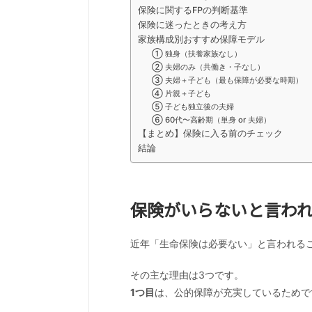
保険に関するFPの判断基準
保険に迷ったときの考え方
家族構成別おすすめ保障モデル
① 独身（扶養家族なし）
② 夫婦のみ（共働き・子なし）
③ 夫婦＋子ども（最も保障が必要な時期）
④ 片親＋子ども
⑤ 子ども独立後の夫婦
⑥ 60代〜高齢期（単身 or 夫婦）
【まとめ】保険に入る前のチェック
結論
保険がいらないと言わ
近年「生命保険は必要ない」と言われる
その主な理由は3つです。
1
つ目
は、公的保障が充実しているためで