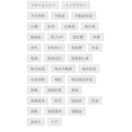
マネーセミナー
ライフプラン
不労所得
不動産
不動産投資
介護
住宅
公務員
初心者
勉強会
収入UP
固定費
外貨
女性
女性向け
富裕層
年金
投資
投資信託
投資初心者
株式投資
海外不動産
海外投資
生命保険
相続
確定拠出年金
節税
節税対策
老後
老後資金
自宅
認知症
貯金
資格
資産運用
退職金
金持ち
ＦＰ