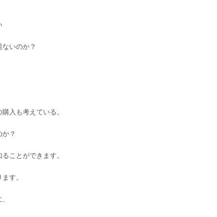
い
題ないのか？
の購入も考えている。
のか？
知ることができます。
ります。
に、