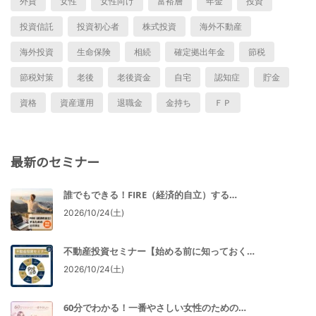
外貨
女性
女性向け
富裕層
年金
投資
投資信託
投資初心者
株式投資
海外不動産
海外投資
生命保険
相続
確定拠出年金
節税
節税対策
老後
老後資金
自宅
認知症
貯金
資格
資産運用
退職金
金持ち
ＦＰ
最新のセミナー
誰でもできる！FIRE（経済的自立）する…
2026/10/24(土)
不動産投資セミナー【始める前に知っておく…
2026/10/24(土)
60分でわかる！一番やさしい女性のための…