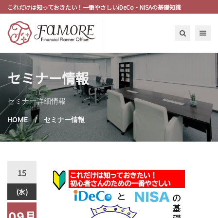
これだけは知っておきたい！一番やさしいiDeCo・NISAの基礎知識
Toggle n
セミナー情報
セミナー詳細情報
HOME
セミナー情報
15
(水)
09月