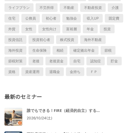
ライフプラン
不労所得
不動産
不動産投資
介護
住宅
公務員
初心者
勉強会
収入UP
固定費
外貨
女性
女性向け
富裕層
年金
投資
投資信託
投資初心者
株式投資
海外不動産
海外投資
生命保険
相続
確定拠出年金
節税
節税対策
老後
老後資金
自宅
認知症
貯金
資格
資産運用
退職金
金持ち
ＦＰ
最新のセミナー
誰でもできる！FIRE（経済的自立）する…
2026/10/24(土)