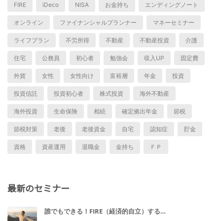
FIRE
iDeco
NISA
お金持ち
エンディングノート
オンライン
ファイナンシャルプランナー
マネーセミナー
ライフプラン
不労所得
不動産
不動産投資
介護
住宅
公務員
初心者
勉強会
収入UP
固定費
外貨
女性
女性向け
富裕層
年金
投資
投資信託
投資初心者
株式投資
海外不動産
海外投資
生命保険
相続
確定拠出年金
節税
節税対策
老後
老後資金
自宅
認知症
貯金
資格
資産運用
退職金
金持ち
ＦＰ
最新のセミナー
誰でもできる！FIRE（経済的自立）する…