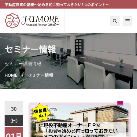
不動産投資の基礎～始める前に知っておきたい8つのポイント～
Toggle n
セミナー情報
セミナー詳細情報
HOME
セミナー情報
30
(日)
01月