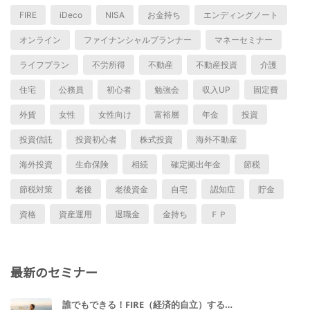
FIRE
iDeco
NISA
お金持ち
エンディングノート
オンライン
ファイナンシャルプランナー
マネーセミナー
ライフプラン
不労所得
不動産
不動産投資
介護
住宅
公務員
初心者
勉強会
収入UP
固定費
外貨
女性
女性向け
富裕層
年金
投資
投資信託
投資初心者
株式投資
海外不動産
海外投資
生命保険
相続
確定拠出年金
節税
節税対策
老後
老後資金
自宅
認知症
貯金
資格
資産運用
退職金
金持ち
ＦＰ
最新のセミナー
誰でもできる！FIRE（経済的自立）する…