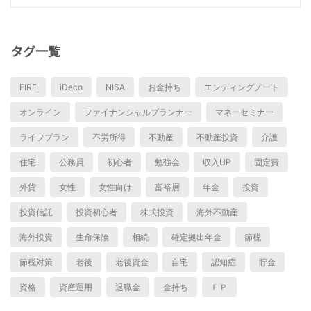
タグ一覧
FIRE
iDeco
NISA
お金持ち
エンディングノート
オンライン
ファイナンシャルプランナー
マネーセミナー
ライフプラン
不労所得
不動産
不動産投資
介護
住宅
公務員
初心者
勉強会
収入UP
固定費
外貨
女性
女性向け
富裕層
年金
投資
投資信託
投資初心者
株式投資
海外不動産
海外投資
生命保険
相続
確定拠出年金
節税
節税対策
老後
老後資金
自宅
認知症
貯金
資格
資産運用
退職金
金持ち
ＦＰ