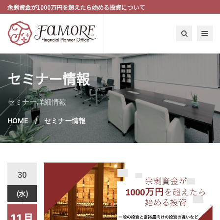
余剰資金が1000万円を超えたら始める投資について
Toggle n
セミナー情報
セミナー詳細情報
HOME
セミナー情報
30
(水)
11月