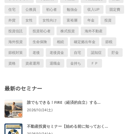
住宅
公務員
初心者
勉強会
収入UP
固定費
外貨
女性
女性向け
富裕層
年金
投資
投資信託
投資初心者
株式投資
海外不動産
海外投資
生命保険
相続
確定拠出年金
節税
節税対策
老後
老後資金
自宅
認知症
貯金
資格
資産運用
退職金
金持ち
ＦＰ
最新のセミナー
誰でもできる！FIRE（経済的自立）する…
2026/10/24(土)
不動産投資セミナー【始める前に知っておく…
2026/10/24(土)