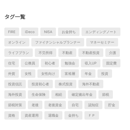
タグ一覧
FIRE
iDeco
NISA
お金持ち
エンディングノート
オンライン
ファイナンシャルプランナー
マネーセミナー
ライフプラン
不労所得
不動産
不動産投資
介護
住宅
公務員
初心者
勉強会
収入UP
固定費
外貨
女性
女性向け
富裕層
年金
投資
投資信託
投資初心者
株式投資
海外不動産
海外投資
生命保険
相続
確定拠出年金
節税
節税対策
老後
老後資金
自宅
認知症
貯金
資格
資産運用
退職金
金持ち
ＦＰ