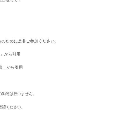
族のために是非ご参加ください。
書」から引用
書」から引用
の勧誘は行いません。
確認ください。
ge