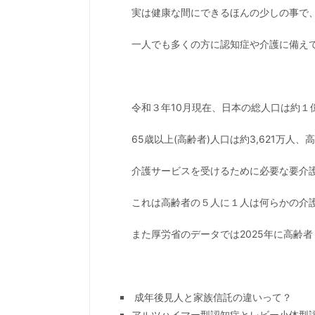
実は健康な間にできるほんの少しの事で
一人でも多くの方に認知症や介護に備え
令和３年10月現在、日本の総人口は約１億
65歳以上(高齢者)人口は約3,621万人、
介護サービスを受けるために必要な要介護
これは高齢者の５人に１人は何らかの介
また厚労省のデータでは2025年に高齢
成年後見人と家族信託の違いって？
アルツハイマー型認知症とレビー小体型