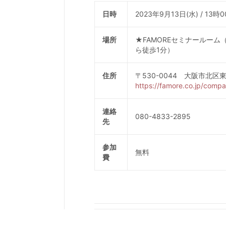
日時
2023年9月13日(水) / 13
場所
★FAMOREセミナールー
ら徒歩1分）
住所
〒530-0044 大阪市北区
https://famore.co.jp/compa
連絡
080-4833-2895
先
参加
無料
費