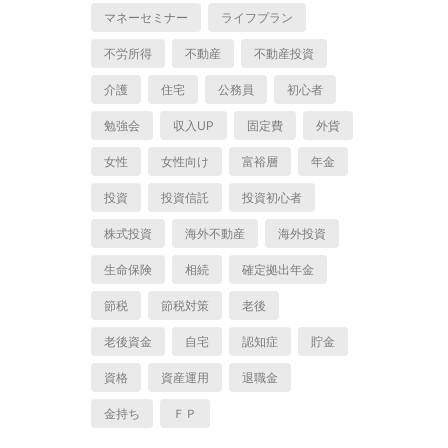
マネーセミナー
ライフプラン
不労所得
不動産
不動産投資
介護
住宅
公務員
初心者
勉強会
収入UP
固定費
外貨
女性
女性向け
富裕層
年金
投資
投資信託
投資初心者
株式投資
海外不動産
海外投資
生命保険
相続
確定拠出年金
節税
節税対策
老後
老後資金
自宅
認知症
貯金
資格
資産運用
退職金
金持ち
ＦＰ