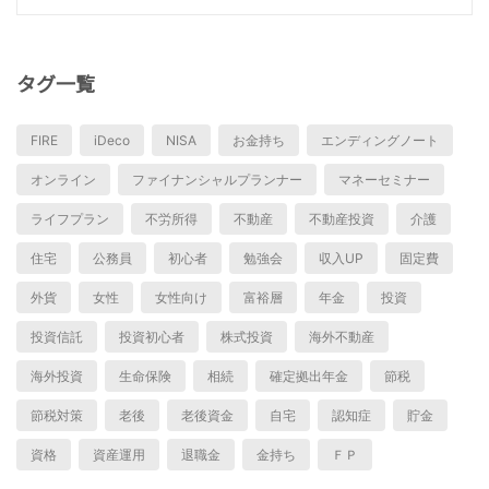
タグ一覧
FIRE
iDeco
NISA
お金持ち
エンディングノート
オンライン
ファイナンシャルプランナー
マネーセミナー
ライフプラン
不労所得
不動産
不動産投資
介護
住宅
公務員
初心者
勉強会
収入UP
固定費
外貨
女性
女性向け
富裕層
年金
投資
投資信託
投資初心者
株式投資
海外不動産
海外投資
生命保険
相続
確定拠出年金
節税
節税対策
老後
老後資金
自宅
認知症
貯金
資格
資産運用
退職金
金持ち
ＦＰ