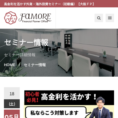
高金利を活かす外貨・海外投資セミナー（初級編）【大阪ＦＰ】
Toggle n
セミナー情報
セミナー詳細情報
HOME
セミナー情報
18
(土)
05月