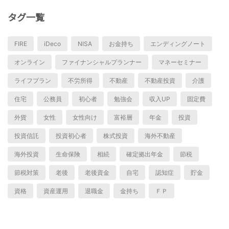
タグ一覧
FIRE
iDeco
NISA
お金持ち
エンディングノート
オンライン
ファイナンシャルプランナー
マネーセミナー
ライフプラン
不労所得
不動産
不動産投資
介護
住宅
公務員
初心者
勉強会
収入UP
固定費
外貨
女性
女性向け
富裕層
年金
投資
投資信託
投資初心者
株式投資
海外不動産
海外投資
生命保険
相続
確定拠出年金
節税
節税対策
老後
老後資金
自宅
認知症
貯金
資格
資産運用
退職金
金持ち
ＦＰ