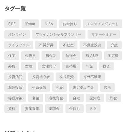
タグ一覧
FIRE
iDeco
NISA
お金持ち
エンディングノート
オンライン
ファイナンシャルプランナー
マネーセミナー
ライフプラン
不労所得
不動産
不動産投資
介護
住宅
公務員
初心者
勉強会
収入UP
固定費
外貨
女性
女性向け
富裕層
年金
投資
投資信託
投資初心者
株式投資
海外不動産
海外投資
生命保険
相続
確定拠出年金
節税
節税対策
老後
老後資金
自宅
認知症
貯金
資格
資産運用
退職金
金持ち
ＦＰ