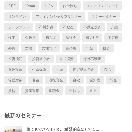
FIRE
iDeco
NISA
お金持ち
エンディングノート
オンライン
ファイナンシャルプランナー
マネーセミナー
ライフプラン
不労所得
不動産
不動産投資
介護
住宅
公務員
初心者
勉強会
収入UP
固定費
外貨
女性
女性向け
富裕層
年金
投資
投資信託
投資初心者
株式投資
海外不動産
海外投資
生命保険
相続
確定拠出年金
節税
節税対策
老後
老後資金
自宅
認知症
貯金
資格
資産運用
退職金
金持ち
ＦＰ
最新のセミナー
誰でもできる！FIRE（経済的自立）する…