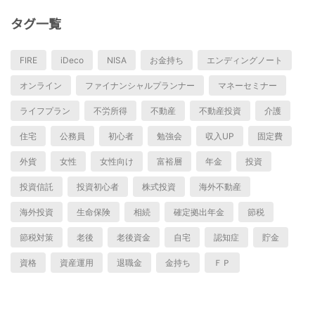
タグ一覧
FIRE
iDeco
NISA
お金持ち
エンディングノート
オンライン
ファイナンシャルプランナー
マネーセミナー
ライフプラン
不労所得
不動産
不動産投資
介護
住宅
公務員
初心者
勉強会
収入UP
固定費
外貨
女性
女性向け
富裕層
年金
投資
投資信託
投資初心者
株式投資
海外不動産
海外投資
生命保険
相続
確定拠出年金
節税
節税対策
老後
老後資金
自宅
認知症
貯金
資格
資産運用
退職金
金持ち
ＦＰ