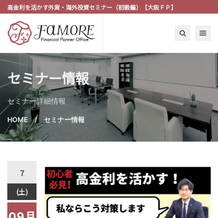
高金利を活かす外貨・海外投資セミナー（初級編）【大阪ＦＰ】
Toggle n
セミナー情報
セミナー詳細情報
HOME
セミナー情報
7
(土)
09月