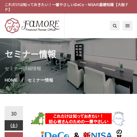
これだけは知っておきたい！一番やさしいiDeCo・NISAの基礎知識【大阪Ｆ
Ｐ】
Toggle n
セミナー情報
セミナー詳細情報
HOME
セミナー情報
30
(土)