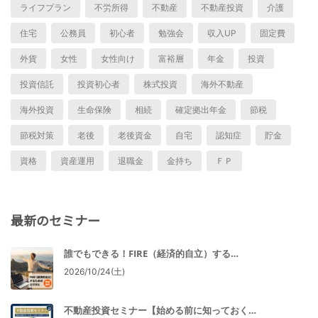
ライフプラン
不労所得
不動産
不動産投資
介護
住宅
公務員
初心者
勉強会
収入UP
固定費
外貨
女性
女性向け
富裕層
年金
投資
投資信託
投資初心者
株式投資
海外不動産
海外投資
生命保険
相続
確定拠出年金
節税
節税対策
老後
老後資金
自宅
認知症
貯金
資格
資産運用
退職金
金持ち
ＦＰ
最新のセミナー
誰でもできる！FIRE（経済的自立）する…
2026/10/24(土)
不動産投資セミナー【始める前に知っておく…