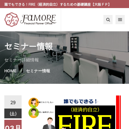
誰でもできる！FIRE（経済的自立）するための基礎講座【大阪ＦＰ】
Toggle n
セミナー情報
セミナー詳細情報
HOME
セミナー情報
29
(土)
03月