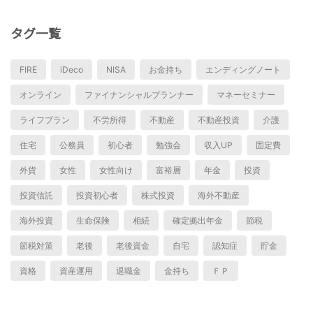
タグ一覧
FIRE
iDeco
NISA
お金持ち
エンディングノート
オンライン
ファイナンシャルプランナー
マネーセミナー
ライフプラン
不労所得
不動産
不動産投資
介護
住宅
公務員
初心者
勉強会
収入UP
固定費
外貨
女性
女性向け
富裕層
年金
投資
投資信託
投資初心者
株式投資
海外不動産
海外投資
生命保険
相続
確定拠出年金
節税
節税対策
老後
老後資金
自宅
認知症
貯金
資格
資産運用
退職金
金持ち
ＦＰ