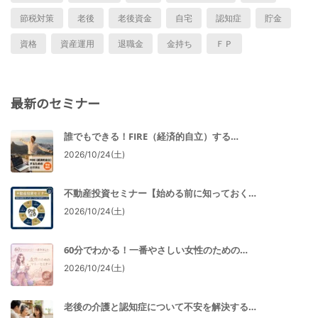
節税対策
老後
老後資金
自宅
認知症
貯金
資格
資産運用
退職金
金持ち
ＦＰ
最新のセミナー
誰でもできる！FIRE（経済的自立）する…
2026/10/24(土)
不動産投資セミナー【始める前に知っておく…
2026/10/24(土)
60分でわかる！一番やさしい女性のための…
2026/10/24(土)
老後の介護と認知症について不安を解決する…