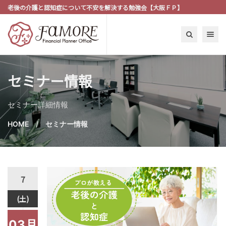
老後の介護と認知症について不安を解決する勉強会【大阪ＦＰ】
Toggle n
セミナー情報
セミナー詳細情報
HOME
セミナー情報
7
(土)
03月