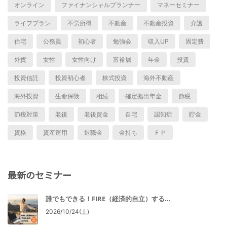
オンライン
ファイナンシャルプランナー
マネーセミナー
ライフプラン
不労所得
不動産
不動産投資
介護
住宅
公務員
初心者
勉強会
収入UP
固定費
外貨
女性
女性向け
富裕層
年金
投資
投資信託
投資初心者
株式投資
海外不動産
海外投資
生命保険
相続
確定拠出年金
節税
節税対策
老後
老後資金
自宅
認知症
貯金
資格
資産運用
退職金
金持ち
ＦＰ
最新のセミナー
誰でもできる！FIRE（経済的自立）する…
2026/10/24(土)