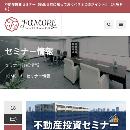
不動産投資セミナー【始める前に知っておくべき８つのポイント】【大阪Ｆ
Ｐ】
Toggle n
セミナー情報
セミナー詳細情報
HOME
セミナー情報
18
(土)