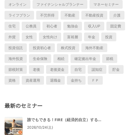
オンライン
ファイナンシャルプランナー
マネーセミナー
ライフプラン
不労所得
不動産
不動産投資
介護
住宅
公務員
初心者
勉強会
収入UP
固定費
外貨
女性
女性向け
富裕層
年金
投資
投資信託
投資初心者
株式投資
海外不動産
海外投資
生命保険
相続
確定拠出年金
節税
節税対策
老後
老後資金
自宅
認知症
貯金
資格
資産運用
退職金
金持ち
ＦＰ
最新のセミナー
誰でもできる！FIRE（経済的自立）する…
2026/10/24(土)