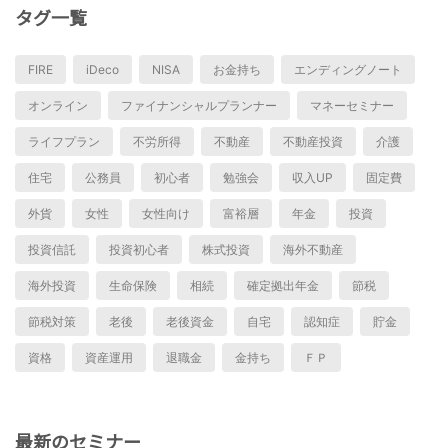
タグ一覧
FIRE
iDeco
NISA
お金持ち
エンディングノート
オンライン
ファイナンシャルプランナー
マネーセミナー
ライフプラン
不労所得
不動産
不動産投資
介護
住宅
公務員
初心者
勉強会
収入UP
固定費
外貨
女性
女性向け
富裕層
年金
投資
投資信託
投資初心者
株式投資
海外不動産
海外投資
生命保険
相続
確定拠出年金
節税
節税対策
老後
老後資金
自宅
認知症
貯金
資格
資産運用
退職金
金持ち
ＦＰ
最新のセミナー