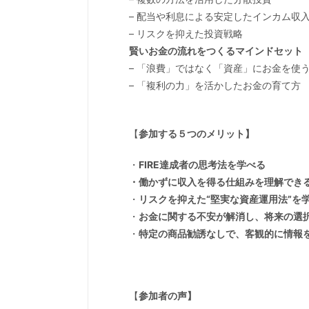
– 配当や利息による安定したインカム収
– リスクを抑えた投資戦略
賢いお金の流れをつくるマインドセット
– 「浪費」ではなく「資産」にお金を使
– 「複利の力」を活かしたお金の育て方
【
参加する５つのメリット】
・
FIRE達成者の思考法を学べる
・働かずに収入を得る仕組みを理解でき
・
リスクを抑えた“堅実な資産運用法”を
・
お金に関する不安が解消し、将来の選
・
特定の商品勧誘なしで、客観的に情報
【
参加者の声】