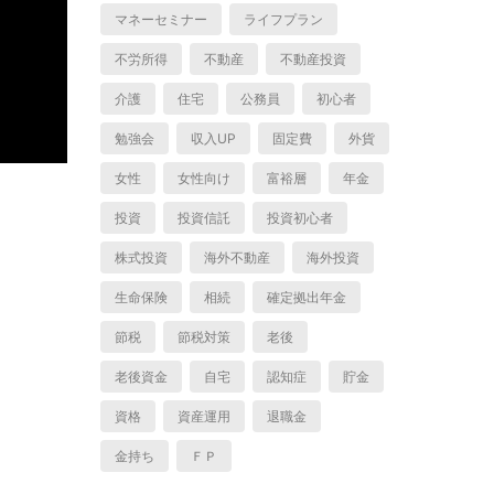
マネーセミナー
ライフプラン
不労所得
不動産
不動産投資
介護
住宅
公務員
初心者
勉強会
収入UP
固定費
外貨
女性
女性向け
富裕層
年金
投資
投資信託
投資初心者
株式投資
海外不動産
海外投資
生命保険
相続
確定拠出年金
節税
節税対策
老後
老後資金
自宅
認知症
貯金
資格
資産運用
退職金
金持ち
ＦＰ