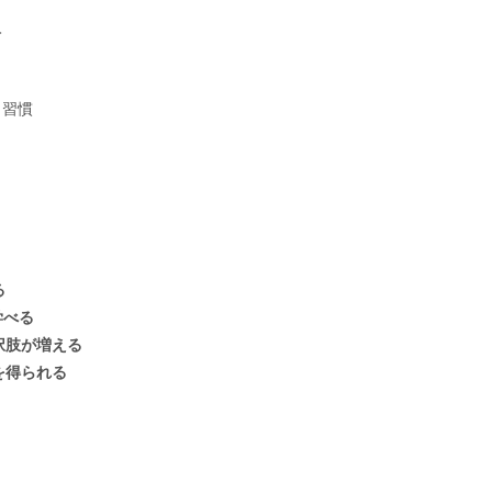
入
う習慣
る
学べる
択肢が増える
を得られる