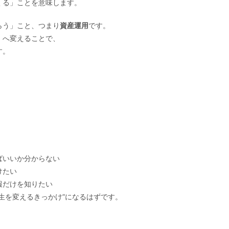
くる」ことを意味します。
らう」こと、つまり
資産運用
です。
」へ変えることで、
す。
ばいいか分からない
けたい
報だけを知りたい
生を変えるきっかけ”になるはずです。