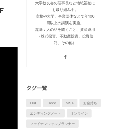
大学校友会の理事長など地域福祉に
Ｆ
も取り組み中。
高校や大学、事業団体などで年100
回以上の講演を実施。
趣味：人の話を聞くこと、資産運用
（株式投資、不動産投資、投資信
託、その他）
タグ一覧
FIRE
iDeco
NISA
お金持ち
エンディングノート
オンライン
ファイナンシャルプランナー