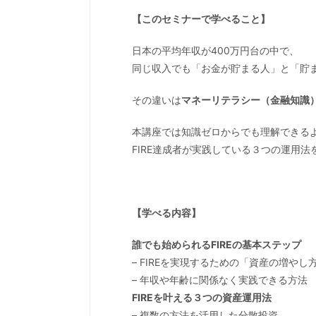
【このセミナーで学べること】
日本の平均年収が400万円台の中で、
同じ収入でも「お金が貯まる人」と「貯
その違いは
マネーリテラシー（金融知識
本講座では知識ゼロからでも理解できる
FIRE達成者が実践している３つの運用
【学べる内容】
誰でも始められるFIREの基本ステップ
– FIREを実現するための「資産の増やし
– 年収や年齢に関係なく実践できる方法
FIREを叶える３つの資産運用法
– 複数の方法を活用した分散投資