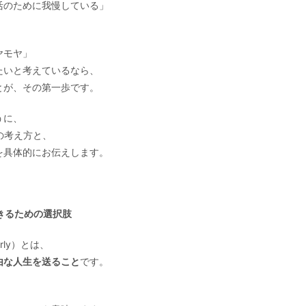
活のために我慢している」
ヤモヤ」
たいと考えているなら、
とが、その第一歩です。
うに、
の考え方と、
を具体的にお伝えします。
生きるための選択肢
 Early）とは、
由な人生を送ること
です。