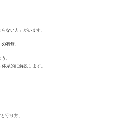
まらない人」がいます。
）の有無
。
よう、
法を体系的に解説します。
方と守り方」