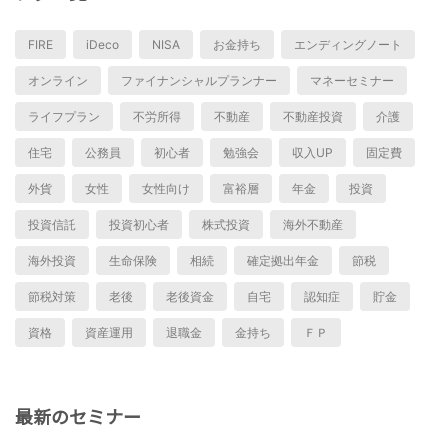
FIRE
iDeco
NISA
お金持ち
エンディングノート
オンライン
ファイナンシャルプランナー
マネーセミナー
ライフプラン
不労所得
不動産
不動産投資
介護
住宅
公務員
初心者
勉強会
収入UP
固定費
外貨
女性
女性向け
富裕層
年金
投資
投資信託
投資初心者
株式投資
海外不動産
海外投資
生命保険
相続
確定拠出年金
節税
節税対策
老後
老後資金
自宅
認知症
貯金
資格
資産運用
退職金
金持ち
ＦＰ
最新のセミナー