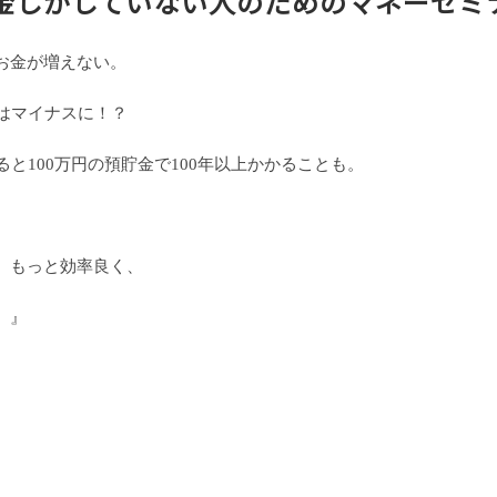
金しかしていない人のためのマネーセミ
お金が増えない。
はマイナスに！？
ると
100
万円の預貯金で
100
年以上かかることも。
、もっと効率良く、
。』