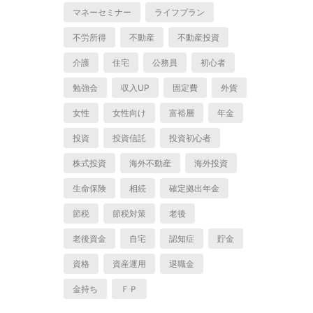
マネーセミナー
ライフプラン
不労所得
不動産
不動産投資
介護
住宅
公務員
初心者
勉強会
収入UP
固定費
外貨
女性
女性向け
富裕層
年金
投資
投資信託
投資初心者
株式投資
海外不動産
海外投資
生命保険
相続
確定拠出年金
節税
節税対策
老後
老後資金
自宅
認知症
貯金
資格
資産運用
退職金
金持ち
ＦＰ