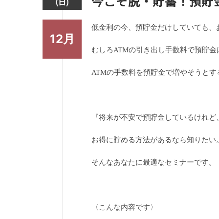
今こそ脱・貯蓄！預貯
(日)
低金利の今、預貯金だけしていても、
12月
むしろ
ATM
の引き出し手数料で預貯金
ATM
の手数料を預貯金で増やそうとす
『将来が不安で預貯金しているけれど
お得に貯める方法があるなら知りたい
そんなあなたに最適なセミナーです。
〈こんな内容です〉