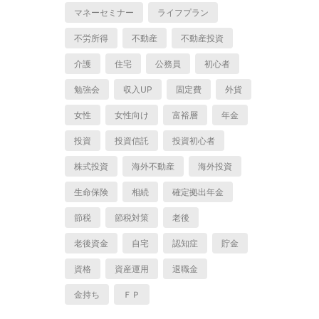
マネーセミナー
ライフプラン
不労所得
不動産
不動産投資
介護
住宅
公務員
初心者
勉強会
収入UP
固定費
外貨
女性
女性向け
富裕層
年金
投資
投資信託
投資初心者
株式投資
海外不動産
海外投資
生命保険
相続
確定拠出年金
。
節税
節税対策
老後
老後資金
自宅
認知症
貯金
資格
資産運用
退職金
金持ち
ＦＰ