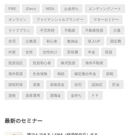
FIRE
iDeco
NISA
お金持ち
エンディングノート
オンライン
ファイナンシャルプランナー
マネーセミナー
ライフプラン
不労所得
不動産
不動産投資
介護
住宅
公務員
初心者
勉強会
収入UP
固定費
外貨
女性
女性向け
富裕層
年金
投資
投資信託
投資初心者
株式投資
海外不動産
海外投資
生命保険
相続
確定拠出年金
節税
節税対策
老後
老後資金
自宅
認知症
貯金
資格
資産運用
退職金
金持ち
ＦＰ
最新のセミナー
誰でもできる！FIRE（経済的自立）する…