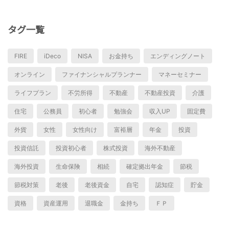
タグ一覧
FIRE
iDeco
NISA
お金持ち
エンディングノート
オンライン
ファイナンシャルプランナー
マネーセミナー
ライフプラン
不労所得
不動産
不動産投資
介護
住宅
公務員
初心者
勉強会
収入UP
固定費
外貨
女性
女性向け
富裕層
年金
投資
投資信託
投資初心者
株式投資
海外不動産
海外投資
生命保険
相続
確定拠出年金
節税
節税対策
老後
老後資金
自宅
認知症
貯金
資格
資産運用
退職金
金持ち
ＦＰ