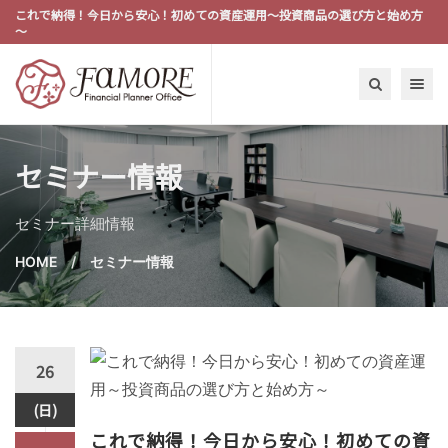
これで納得！今日から安心！初めての資産運用～投資商品の選び方と始め方
～
Toggle n
セミナー情報
セミナー詳細情報
HOME
セミナー情報
26
(日)
これで納得！今日から安心！初めての資