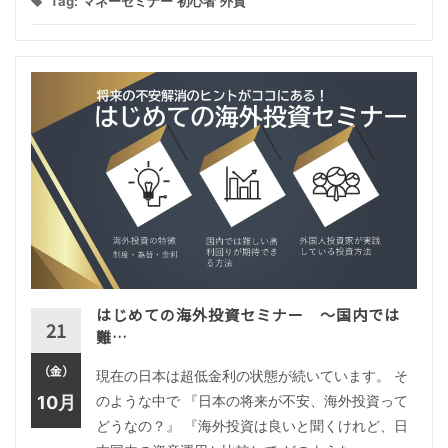
Tag:
マネーセミナー
初心者
外貨
はじめての海外投資セミナー ～国内では
21
難…
（金）
現在の日本は超低金利の状態が続いています。 そ
10月
のような中で 『日本の将来が不安、海外投資って
どうなの？』 『海外投資は良いと聞くけれど、日