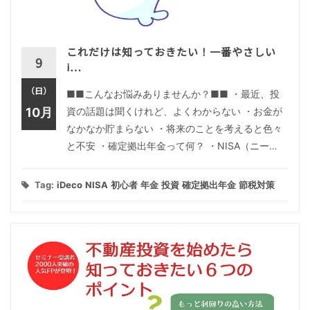
これだけは知っておきたい！一番やさしい
9
i…
（日）
■■こんなお悩みありませんか？■■ ・最近、投
10月
資の話題は聞くけれど、よくわからない ・お金が
なかなか貯まらない ・将来のことを考えると色々
と不安 ・確定拠出年金って何？ ・NISA（ニー…
Tag:
iDeco
NISA
初心者
年金
投資
確定拠出年金
節税対策