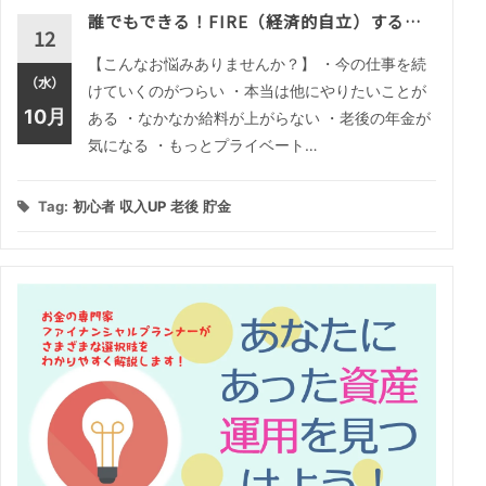
誰でもできる！FIRE（経済的自立）する…
12
【こんなお悩みありませんか？】 ・今の仕事を続
（水）
けていくのがつらい ・本当は他にやりたいことが
10月
ある ・なかなか給料が上がらない ・老後の年金が
気になる ・もっとプライベート…
Tag:
初心者
収入UP
老後
貯金