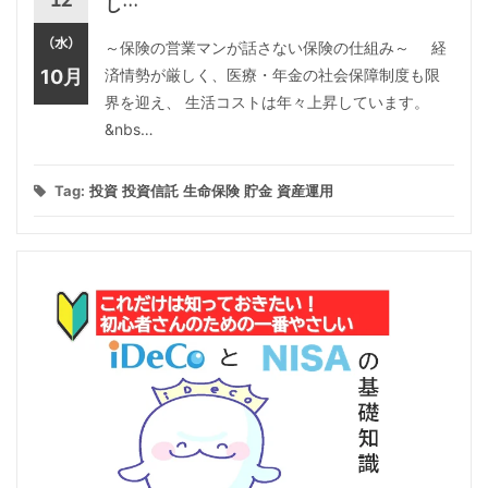
し…
（水）
～保険の営業マンが話さない保険の仕組み～ 経
10月
済情勢が厳しく、医療・年金の社会保障制度も限
界を迎え、 生活コストは年々上昇しています。
&nbs…
Tag:
投資
投資信託
生命保険
貯金
資産運用