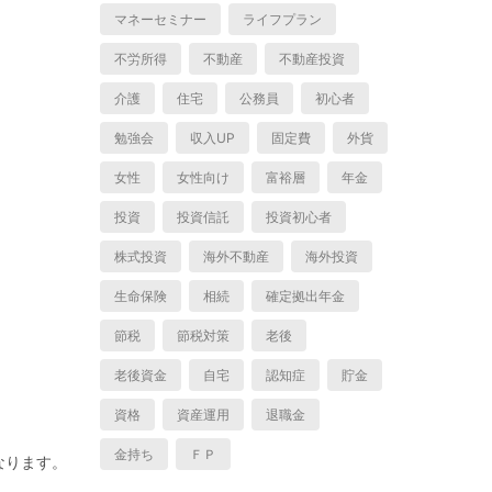
マネーセミナー
ライフプラン
不労所得
不動産
不動産投資
介護
住宅
公務員
初心者
勉強会
収入UP
固定費
外貨
女性
女性向け
富裕層
年金
投資
投資信託
投資初心者
株式投資
海外不動産
海外投資
生命保険
相続
確定拠出年金
節税
節税対策
老後
老後資金
自宅
認知症
貯金
資格
資産運用
退職金
金持ち
ＦＰ
なります。