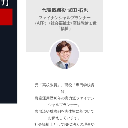
代表取締役 武田 拓也
ファイナンシャルプランナー
（AFP）/社会福祉士/高校教諭１種
「福祉」
元「高校教員」、現役「専門学校講
師」
資産運用歴18年の実力派ファイナン
シャルプランナー。
失敗談や成功例を実体験に基づいて
お伝えしています。
社会福祉士としてNPO法人の理事や