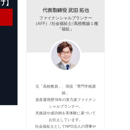
代表取締役 武田 拓也
ファイナンシャルプランナー
（AFP）/社会福祉士/高校教諭１種
「福祉」
元「高校教員」、現役「専門学校講
師」
資産運用歴18年の実力派ファイナン
シャルプランナー。
失敗談や成功例を実体験に基づいて
お伝えしています。
社会福祉士としてNPO法人の理事や