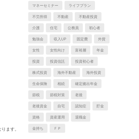
マネーセミナー
ライフプラン
不労所得
不動産
不動産投資
介護
住宅
公務員
初心者
勉強会
収入UP
固定費
外貨
女性
女性向け
富裕層
年金
投資
投資信託
投資初心者
株式投資
海外不動産
海外投資
生命保険
相続
確定拠出年金
節税
節税対策
老後
老後資金
自宅
認知症
貯金
資格
資産運用
退職金
金持ち
ＦＰ
なります。