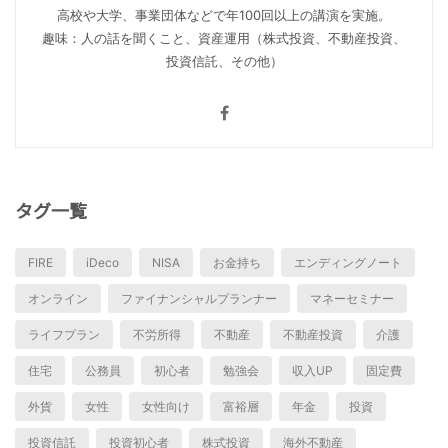
高校や大学、事業団体などで年100回以上の講演を実施。
趣味：人の話を聞くこと、資産運用（株式投資、不動産投資、
投資信託、その他）
タグ一覧
FIRE
iDeco
NISA
お金持ち
エンディングノート
オンライン
ファイナンシャルプランナー
マネーセミナー
ライフプラン
不労所得
不動産
不動産投資
介護
住宅
公務員
初心者
勉強会
収入UP
固定費
外貨
女性
女性向け
富裕層
年金
投資
投資信託
投資初心者
株式投資
海外不動産