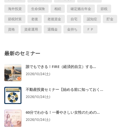
海外投資
生命保険
相続
確定拠出年金
節税
節税対策
老後
老後資金
自宅
認知症
貯金
資格
資産運用
退職金
金持ち
ＦＰ
最新のセミナー
誰でもできる！FIRE（経済的自立）する…
2026/10/24(土)
不動産投資セミナー【始める前に知っておく…
2026/10/24(土)
60分でわかる！一番やさしい女性のための…
2026/10/24(土)