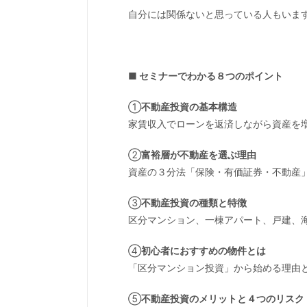
自分には関係ないと思っている人もいま
■ セミナーでわかる８つのポイント
①
不動産投資の基本構造
家賃収入でローンを返済しながら資産を増
②
富裕層が不動産を選ぶ理由
資産の３分法「保険・有価証券・不動産」
③
不動産投資の種類と特徴
区分マンション、一棟アパート、戸建、
④
初心者におすすめの物件とは
「区分マンション投資」から始める理由
⑤
不動産投資のメリットと４つのリスク