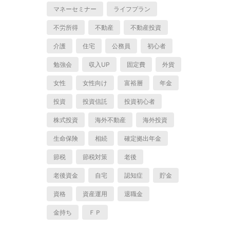
マネーセミナー
ライフプラン
不労所得
不動産
不動産投資
介護
住宅
公務員
初心者
勉強会
収入UP
固定費
外貨
女性
女性向け
富裕層
年金
投資
投資信託
投資初心者
株式投資
海外不動産
海外投資
生命保険
相続
確定拠出年金
節税
節税対策
老後
老後資金
自宅
認知症
貯金
資格
資産運用
退職金
金持ち
ＦＰ