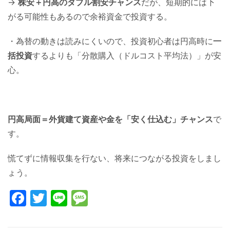
→
株安＋円高のダブル割安チャンス
だが、短期的には下
がる可能性もあるので余裕資金で投資する。
・為替の動きは読みにくいので、投資初心者は円高時に
一
括投資
するよりも「分散購入（ドルコスト平均法）」が安
心。
円高局面＝外貨建て資産や金を「安く仕込む」チャンス
で
す。
慌てずに情報収集を行ない、将来につながる投資をしまし
ょう。
Facebook
Twitter
Line
Message