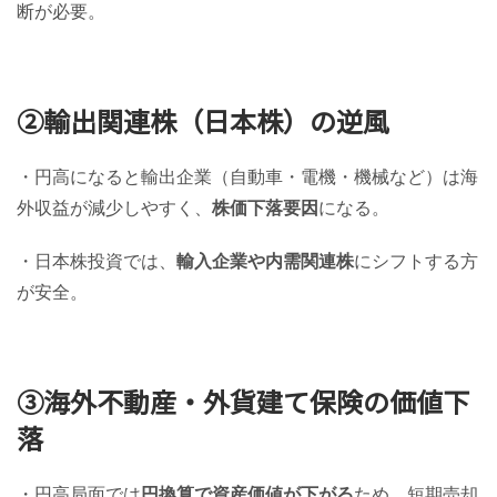
断が必要。
②輸出関連株（日本株）の逆風
・円高になると輸出企業（自動車・電機・機械など）は海
外収益が減少しやすく、
株価下落要因
になる。
・日本株投資では、
輸入企業や内需関連株
にシフトする方
が安全。
③海外不動産・外貨建て保険の価値下
落
・円高局面では
円換算で資産価値が下がる
ため、短期売却